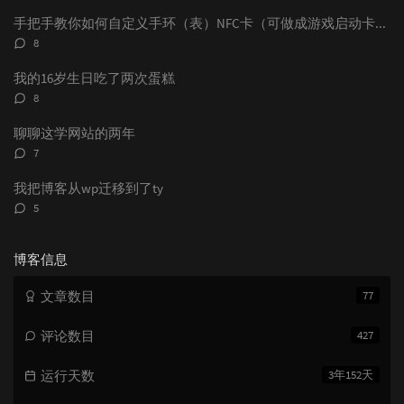
论
数：
手把手教你如何自定义手环（表）NFC卡（可做成游戏启动卡和电子名片）
评
8
论
数：
我的16岁生日吃了两次蛋糕
评
8
论
数：
聊聊这学网站的两年
评
7
论
数：
我把博客从wp迁移到了ty
评
5
论
数：
博客信息
文章数目
77
评论数目
427
运行天数
3年152天