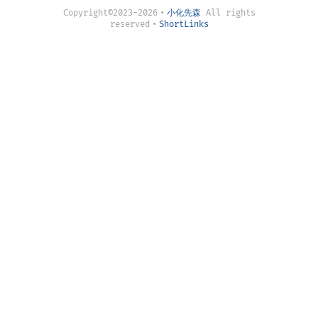
Copyright©2023-2026
•
小化先森
All rights
reserved
•
ShortLinks