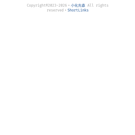
Copyright©2023-2026
•
小化先森
All rights
reserved
•
ShortLinks