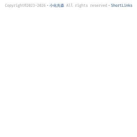
Copyright©2023-2026
•
小化先森
All rights reserved
•
ShortLinks