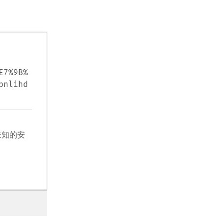
E7%9B%
bnlihd
未知的安