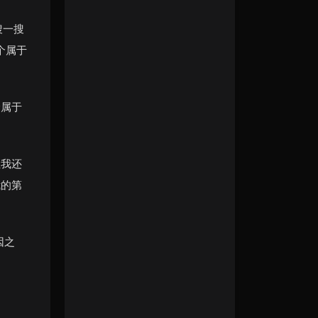
搜一搜
个属于
全属于
但我还
我的第
因之