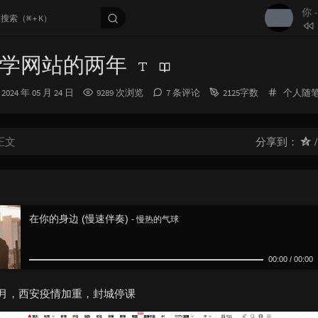
133
到
你
134
当
135
情
学网站的两年
136
哪
137
嗜
发
分
2024 年 05 月 24 日
9289 次浏览
7 条评论
2125字数
个人随
布
类：
138
于
时
间：
139
如果
正文
分享到：
140
给你
141
是
你）
142
在
制造热搜 /
在你的身边 (慢速伴奏)
- 慢热的气球
143
把
Aioz
144
我
00:00
/
00:00
145
心
146
城
年12月，西安疫情加重，封城停课
147
还