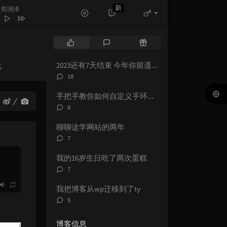
此为止
徐佳莹
新
- 郑润泽
你
林俊杰
书
克然Eli / Pary / 苏克
热
最
随
里都是你2.0
队长
门
新
机
文
评
文
好
颜人中
2023还有7天结束 今年你留遗憾了吗？
笔
章
论
章
评
18
是
郑润泽
论
数：
爱忘了 (live)
汪苏泷 / 单依纯
手把手教你如何自定义手环（表）NFC卡（可做成游戏启动卡和电子名片）
评
8
呀（又名：for ya）
蒋小呢
论
数：
聊聊这学网站的两年
想你的声音啊（曾经的心掏空给
评
7
你的身边
盛哲
论
数：
 果妹 / 江偌绮（傲七爷） /
我的16岁生日吃了两次蛋糕
回忆拼好给你
王贰浪
评
7
只能离开
颜人中
论
数：
我把博客从wp迁移到了ty
似烟火
陈壹千
评
5
南花已开
三亩地
论
数：
是会想你
林达浪 / h3R3
博客信息