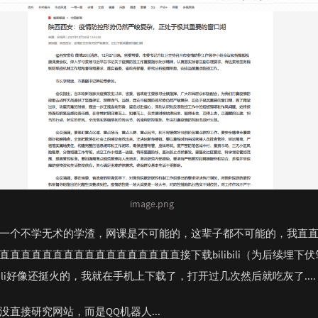
148
罗生
149
与我
150
与
image.png
一个不学无术的学渣，网课是不可能的，这辈子都不可能的，我直
直直直直直直直直直直直直直直直直直接下载bilibili（为后续埋下
ibili好像还挺火的，我就在手机上下载了，打开过几次然后就吃灰了....
没直接研究网站，而是QQ机器人...