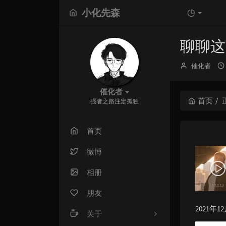
小化先森
聊聊这
博
催化者
主：
催化者
首页
强者之路注定孤独
首页
微博
相册
朋友
2021
关于