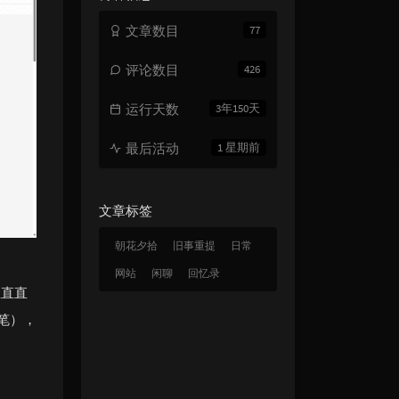
门（Follow）
文章数目
77
梨冻紧 / Wiz_H张子豪
无关 (伴奏)
阿冗
评论数目
426
我无关
阿冗
运行天数
3年150天
最后活动
1 星期前
文章标签
朝花夕拾
旧事重提
日常
网站
闲聊
回忆录
直直直
伏笔），