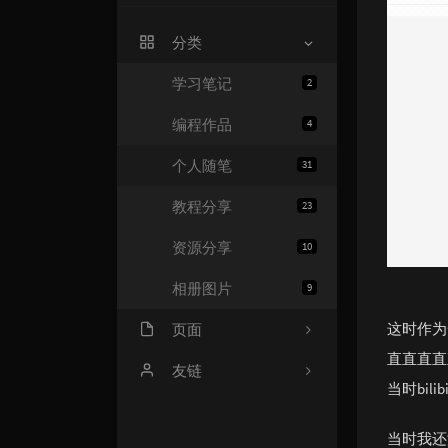
关于我
分类
留言本
学习笔记
2
编程作品
4
个人随笔
31
教程分享
23
资源分享
10
相册图片
9
这时作为
页面
直直直直
API中心
友链
当时bil
闲言碎语
朱某的生活印记
当时我还