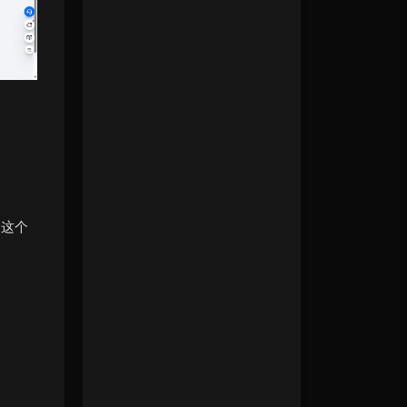
，这个
）