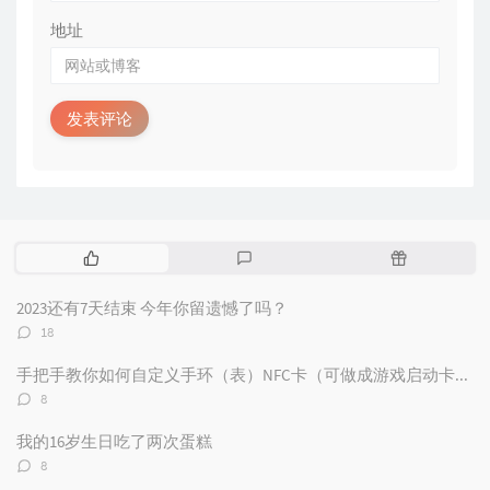
地址
发表评论
热
最
随
门
新
机
文
评
文
2023还有7天结束 今年你留遗憾了吗？
章
论
章
评
18
论
数：
手把手教你如何自定义手环（表）NFC卡（可做成游戏启动卡和电子名片）
评
8
论
数：
我的16岁生日吃了两次蛋糕
评
8
论