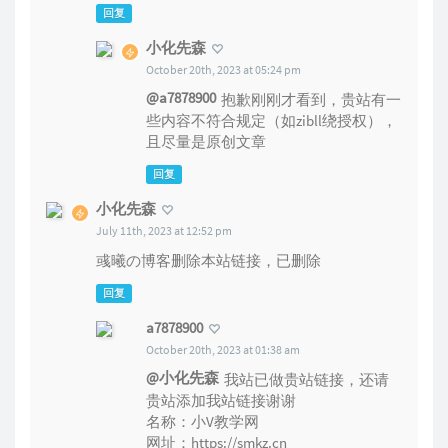
回复
小化先森
October 20th, 2023 at 05:24 pm
@a7878900
抱歉刚刚才看到，贵站有一
些内容不符合规定（如zibll绕授权），
且尽量是原创文章
回复
小化先森
July 11th, 2023 at 12:52 pm
彧曦の博客删除本站链接，已删除
回复
a7878900
October 20th, 2023 at 01:38 am
@小化先森
我站已做贵站链接，还请
贵站添加我站链接谢谢
名称：小V教学网
网址：
https://smkz.cn