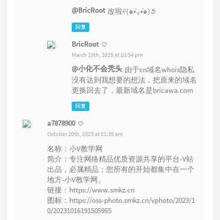
@BricRoot
改啦୧(๑•̀⌄•́๑)૭
回复
BricRoot
March 19th, 2025 at 10:54 pm
@小化不会秃头
由于cn域名whois隐私
没有达到我想要的想法，把原来的域名
更换回去了，最新域名是bricawa.com
回复
a7878900
October 20th, 2023 at 01:35 am
名称：小V教学网
简介：专注网络精品优质资源共享的平台-V站
出品，必属精品；您所有的开始都集中在一个
地方-小V教学网。
链接：
https://www.smkz.cn
图标：
https://oss-photo.smkz.cn/vphoto/2023/1
0/20231016191505955