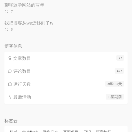
数：
聊聊这学网站的两年
评
7
论
数：
我把博客从wp迁移到了ty
评
5
论
数：
博客信息
文章数目
77
评论数目
427
运行天数
3年152天
最后活动
1 星期前
标签云