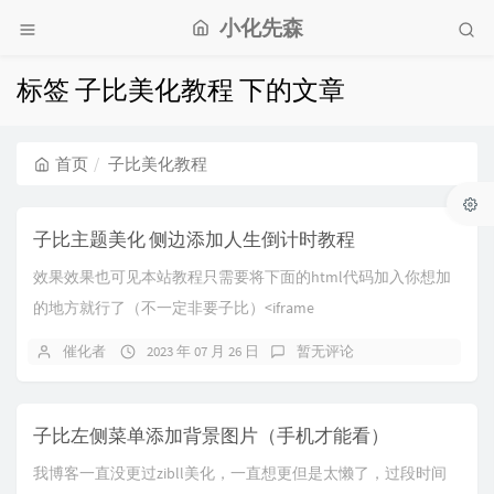
小化先森
标签 子比美化教程 下的文章
首页
子比美化教程
子比主题美化 侧边添加人生倒计时教程
效果效果也可见本站教程只需要将下面的html代码加入你想加
的地方就行了（不一定非要子比）<iframe
src="https://api.xhuax...
催化者
2023 年 07 月 26 日
暂无评论
子比左侧菜单添加背景图片（手机才能看）
我博客一直没更过zibll美化，一直想更但是太懒了，过段时间