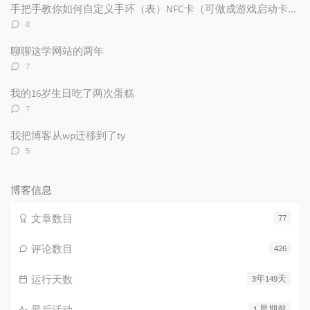
数：
手把手教你如何自定义手环（表）NFC卡（可做成游戏启动卡和电子名片）
评
8
论
数：
聊聊这学网站的两年
评
7
论
数：
我的16岁生日吃了两次蛋糕
评
7
论
数：
我把博客从wp迁移到了ty
评
5
论
数：
博客信息
文章数目
77
评论数目
426
运行天数
3年149天
最后活动
1 星期前