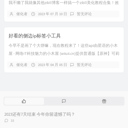
我不懒了我就像其他zibll博客一样搞一个zibll美化教程合集！效
果图先上效果图注意哈，这玩...
催化者
2023 年 07 月 10 日
暂无评论
好看的侧边ip标签小工具
今早不是画了个大饼嘛，现在教程来了！这些api由星语的小木
屋 - 网络IT科技魅力的小木屋 (wiiuii.cn)提供普通版【原神】可莉
版图片api：ht...
催化者
2023 年 04 月 05 日
暂无评论
热
最
随
门
新
机
文
评
文
2023还有7天结束 今年你留遗憾了吗？
章
论
章
评
18
论