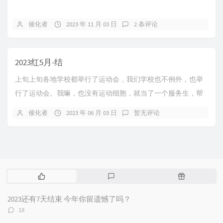
催化者
2023 年 11 月 03 日
2 条评论
2023红5月-结
上旬上旬各地学校都举行了运动会，我们学校也不例外，也举
行了运动会。我嘛，也没有运动细胞，就当了一个服务生，帮
帮忙。（图片被吃了）运动会挺有趣的，班长跳远时...
催化者
2023 年 06 月 03 日
暂无评论
热
最
随
门
新
机
文
评
文
2023还有7天结束 今年你留遗憾了吗？
章
论
章
评
18
论