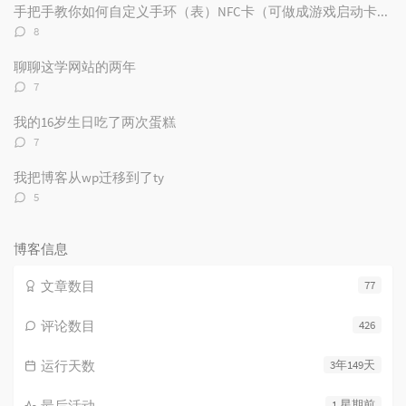
数：
手把手教你如何自定义手环（表）NFC卡（可做成游戏启动卡和电子名片）
评
8
论
数：
聊聊这学网站的两年
评
7
论
数：
我的16岁生日吃了两次蛋糕
评
7
论
数：
我把博客从wp迁移到了ty
评
5
论
数：
博客信息
文章数目
77
评论数目
426
运行天数
3年149天
最后活动
1 星期前