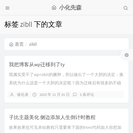
小化先森
标签 zibll 下的文章
首页
zibll
我把博客从wp迁移到了ty
我属实受不了wp+zibll的臃肿，所以做出了一个大胆的决定：换
系统为什么说是一个大胆的决定呢？因为迁移后有很多的不稳
定性，有很多在原先wp系统上的文章的...
催化者
2023 年 11 月 01 日
5 条评论
子比主题美化 侧边添加人生倒计时教程
效果效果也可见本站教程只需要将下面的html代码加入你想加