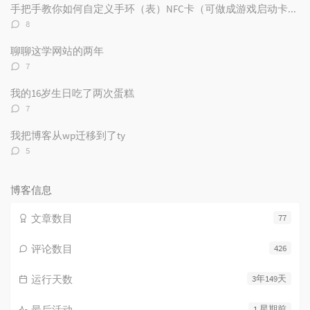
数：
手把手教你如何自定义手环（表）NFC卡（可做成游戏启动卡和电子名片）
评
8
论
数：
聊聊这学网站的两年
评
7
论
数：
我的16岁生日吃了两次蛋糕
评
7
论
数：
我把博客从wp迁移到了ty
评
5
论
数：
博客信息
文章数目
77
评论数目
426
运行天数
3年149天
最后活动
1 星期前