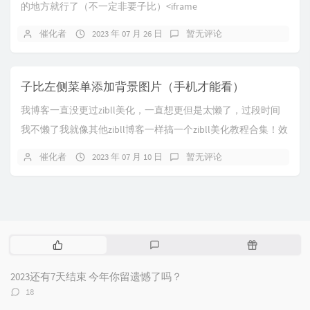
的地方就行了（不一定非要子比）<iframe
src="https://api.xhuax...
催化者
2023 年 07 月 26 日
暂无评论
子比左侧菜单添加背景图片（手机才能看）
我博客一直没更过zibll美化，一直想更但是太懒了，过段时间
我不懒了我就像其他zibll博客一样搞一个zibll美化教程合集！效
果图先上效果图注意哈，这玩...
催化者
2023 年 07 月 10 日
暂无评论
热
最
随
门
新
机
文
评
文
2023还有7天结束 今年你留遗憾了吗？
章
论
章
评
18
论