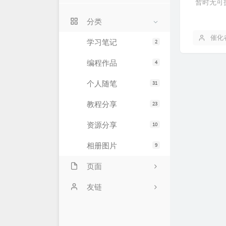
暂时无可
关于我
分类
留言本
催化
学习笔记
2
编程作品
4
个人随笔
31
教程分享
23
资源分享
10
相册图片
9
页面
API中心
友链
闲言碎语
朱某的生活印记