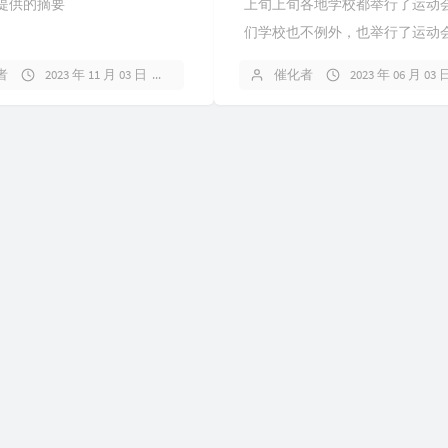
提供的摘要
上旬上旬各地学校都举行了运动
113
IF 
们学校也不例外，也举行了运动
114
太
嘛，也没有运动细胞，就当了一
者
2023 年 11 月 03 日
2 条评论
催化者
2023 年 06 月 03 
115
爱如
生，帮帮忙。（图片被吃了）运
有趣的，班长跳远时...
116
不说
117
Sac
118
沉
119
Una
Remix)
120
Ma
121
Pho
122
他
123
忘
124
再等
125
零
126
你