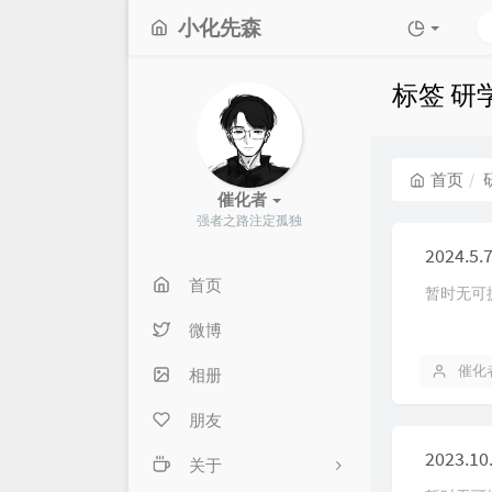
小化先森
标签 研
首页
催化者
强者之路注定孤独
首页
暂时无可
微博
催化
相册
朋友
2023.
关于