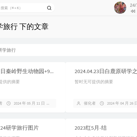
98
一个
24/
99
不说(
100
Ул
学旅行 下的文章
N
101
泡
102
独
103
模
研学旅行
104
Lo
105
Exp
2024.5.7日秦岭野生动物园+9号宇宙研学记录
House Re
106
离
提供的摘要
暂时无可提供的摘要
107
其
108
后
者
2024 年 05 月 11 日
暂无评论
催化者
2024 年 04 月 26 
109
再见
110
gre
111
Bor
10.24研学旅行图片
2023红5月-结
112
Un