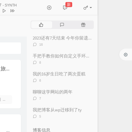
Izzamuzzic / Julien Marchal
人想着一个人
曾沛慈
新
7
- SYNTH
demo)
SotoIsCool
етали птицами гордыми
热
最
随
UANHAO / MINGYANG / Killer
沫
Swang多雷
门
新
机
文
评
文
2023还有7天结束 今年你留遗憾了吗？
行侠+爱如潮水（remix）
章
论
章
评
18
sea蕊 / 吴炳文
糊不清的孤独
h3R3 / 郑润泽
论
数：
手把手教你如何自定义手环（表）NFC卡（可做成游戏启动卡和电子名片）
st
满舒克 / Jony J
评
8
erience X Einaudi (Deep
论
2024.04.23日白鹿原研学之旅相册
数：
我的16岁生日吃了两次蛋糕
mix)
Alexandre Pachabezian
开我的依赖
王艳薇
评
8
实
薛之谦
论
数：
聊聊这学网站的两年
来
刘若英
评
7
日
暂无评论
（good bye）
G.E.M.邓紫棋
论
数：
我把博客从wp迁移到了ty
en to blue (Sped Up)
Aurenth
评
5
论
n a Stranger
Kan R. Gao
数：
changed Mind
博客信息
Valentin