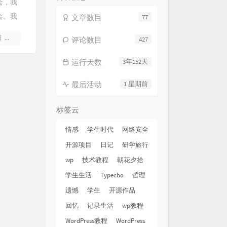
会，我
YOU
BIGBANG
会。我
文章数目
77
聪明
陈绮贞
个服务
日
暂无评论
评论数目
427
潮水 (Live)
GAI周延
动会挺
 (原来是不说)
周公
运行天数
3年152天
red Play Secret Place
最后活动
1 星期前
Matryoshka
溺 (你让我的心不再结冰）
邹沛沛 / Pank
 Mattina (Deep House
标签云
Alexandre Pachabezian
ybe
mixed matches / Lukrative
情感
学生时代
网络安全
ne Kisses
suhmeduh
开源项目
日记
研学旅行
只是经过
h3R3 / 高旭
wp
技术教程
朝花夕拾
不掉的你
h3R3
学生生活
Typecho
哲理
冬天(Memories)
h3R3
遗憾
学生
开源作品
距离的思念
TINY7
回忆
记录生活
wp教程
郑润泽
WordPress教程
WordPress