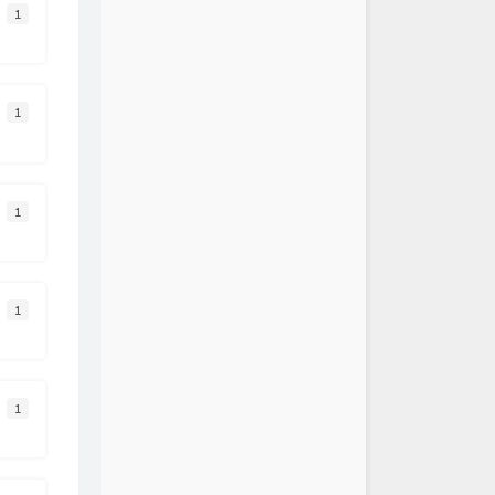
1
潮水 (Live)
GAI周延
 (原来是不说)
周公
red Play Secret Place
1
Matryoshka
溺 (你让我的心不再结冰）
邹沛沛 / Pank
 Mattina (Deep House
Alexandre Pachabezian
ybe
mixed matches / Lukrative
1
ne Kisses
suhmeduh
只是经过
h3R3 / 高旭
不掉的你
h3R3
1
来越不懂
蔡健雅
冬天(Memories)
h3R3
距离的思念
1
TINY7
郑润泽
说谎的人
h3R3 / 张鑫