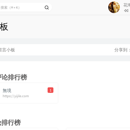
花
57
寂寞
58
匿名
板
59
退后
60
龙卷
61
You 
留言小板
分享到
62
One 
Performed
63
如果
Version)
64
最后
评论排行榜
65
疑心
66
浆果
無境
1
https://yijile.com
67
我的
68
开往
69
下雨
论排行榜
70
孤独