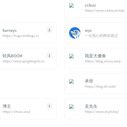
cc&uu
86
退后 (
https://www.caibucai.top/
87
龙卷
88
바람
barneys
2
wys
89
Pref
https://hugo.bnblogs.cc
一位热心的网友路过
90
海誓
91
Yemi
轻风BOOM
1
我是大傻春
92
指纹
https://www.qingfengnb.cn
https://blog.zhuxu.asia/
93
晚安
94
24/7
承世
https://blog.shi.wiki/
95
Deh
96
Duve
97
Shoo
博主
1
吴先生
https://zhuxu.asia
https://www.ecylt.top/
98
一个
99
不说(