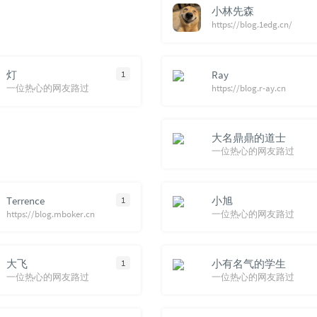
100
Ул
小林先森
https://blog.1edg.cn/
N
101
泡
102
独
灯
1
Ray
103
模
一位热心的网友路过
https://blog.r-ay.cn
104
Lo
105
Exp
大名鼎鼎的道士
House Re
106
离
一位热心的网友路过
107
其
108
后
Terrence
1
小旭
109
再见
https://blog.mboker.cn
一位热心的网友路过
110
gre
111
Bor
大飞
1
小有名气的学生
112
Un
一位热心的网友路过
一位热心的网友路过
113
IF 
114
太