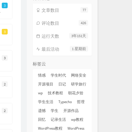
心事
蓝又时
3
文章数目
77
oy.top
透
丁当
厌坏天气（不喜欢下雨天）
评论数目
426
贺子玲 / 曲啸Shawn
杨丞琳
3
运行天数
3年151天
G.E.M.邓紫棋
念的
孙燕姿
最后活动
1 星期前
姜云升
3
标签云
下的星星
金海心
情感
学生时代
网络安全
念
汪苏泷
2
开源项目
日记
研学旅行
的世界
莫文蔚
wp
技术教程
朝花夕拾
一首歌的时间
周杰伦
学生生活
Typecho
哲理
周杰伦
2
遗憾
学生
开源作品
向北
周杰伦
回忆
记录生活
wp教程
英的约定
周杰伦
WordPress教程
WordPress
再见
周杰伦