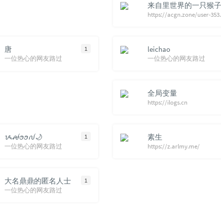
来自里世界的一只猴
Aioz
https://ac
144
我
145
心
146
城
唐
1
leichao
一位热心的网友路过
一位热心的网友路过
147
还
148
罗生
149
与我
全局变量
https://ilogs.cn
150
与
ᝰꫛꪮꪮꫜ🌙
1
素生
一位热心的网友路过
https://z.arlmy.me/
大名鼎鼎的匿名人士
1
一位热心的网友路过