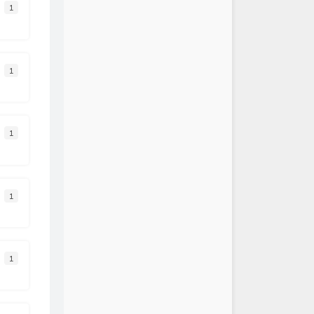
1
 (G.E.M.重生版)
G.E.M.邓紫棋
眠
阿YueYue / 刘兆宇
远都要在一起
G.E.M.邓紫棋
1
落
蔡健雅
此为止
徐佳莹
你
林俊杰
1
书
克然Eli / Pary / 苏克
里都是你2.0
队长
好
颜人中
1
是
郑润泽
爱忘了 (live)
汪苏泷 / 单依纯
呀（又名：for ya）
蒋小呢
1
想你的声音啊（曾经的心掏空给
你的身边
盛哲
 果妹 / 江偌绮（傲七爷） /
回忆拼好给你
王贰浪