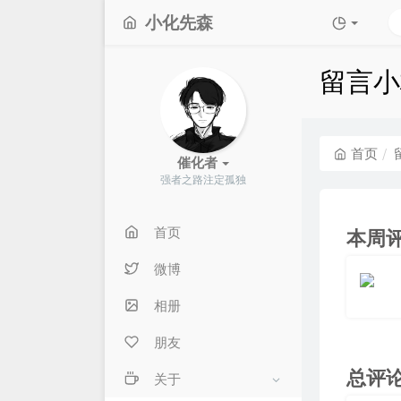
小化先森
留言小
首页
催化者
强者之路注定孤独
首页
本周
微博
相册
朋友
总评
关于