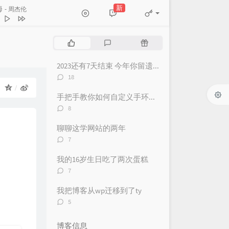
新
海
- 周杰伦
烟火
朱婧汐Akini Jing
的好友
杨丞琳
热
最
随
周杰伦
门
新
机
风
周杰伦
文
评
文
2023还有7天结束 今年你留遗憾了吗？
章
论
章
Are Beautiful
评
刘沁
18
论
：
More Light (Originally
数：
手把手教你如何自定义手环（表）NFC卡（可做成游戏启动卡和电子名片）
 by Linkin Park) (Instrumental
评
可以
韦礼安
8
论
Hit The Button Karaoke
一页
江语晨
数：
聊聊这学网站的两年
评
病
任然
7
论
TINY7
数：
我的16岁生日吃了两次蛋糕
评
歌声里
曲婉婷
7
论
春天的地铁
沈奕秋
数：
我把博客从wp迁移到了ty
评
天
南拳妈妈
5
论
患者
陈奕迅
数：
博客信息