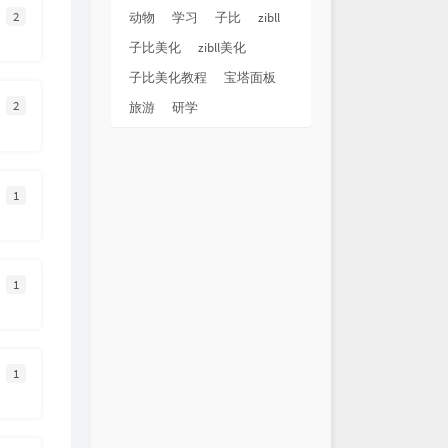
2
动物
学习
子比
zibll
Inst.)
周杰伦
子比美化
zibll美化
风
G.E.M.邓紫棋
子比美化教程
宝塔面板
에 쓰는 편지
July
2
旅游
研学
abricated love
时眠shimiana
山盟
王震 / Lost Team
nler Ediyorum
Rido / Faxo
1
杜宣达
颜人中
SYNTH
1
ors
JORDANN
t
Bôa
tout (Sped Up)
1
Izzamuzzic / Julien Marchal
人想着一个人
曾沛慈
demo)
SotoIsCool