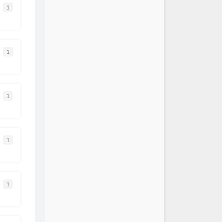
етали птицами гордыми
1
UANHAO / MINGYANG / Killer
沫
Swang多雷
行侠+爱如潮水（remix）
sea蕊 / 吴炳文
糊不清的孤独
1
h3R3 / 郑润泽
st
满舒克 / Jony J
erience X Einaudi (Deep
1
mix)
Alexandre Pachabezian
开我的依赖
王艳薇
实
薛之谦
来
刘若英
1
（good bye）
G.E.M.邓紫棋
en to blue (Sped Up)
Aurenth
n a Stranger
Kan R. Gao
1
changed Mind
Valentin
YOU
BIGBANG
聪明
陈绮贞