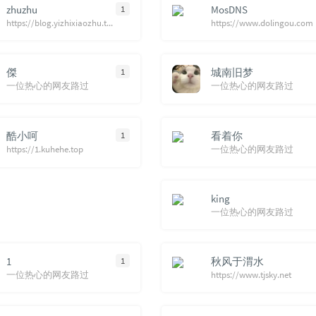
zhuzhu
1
MosDNS
115
爱如
https://blog.yizhixiaozhu.top
https://www.dolingou.com
116
不说
117
Sac
傑
1
城南旧梦
一位热心的网友路过
一位热心的网友路过
118
沉
119
Una
Remix)
120
Ma
酷小呵
1
看着你
https://1.kuhehe.top
一位热心的网友路过
121
Pho
122
他
123
忘
king
一位热心的网友路过
124
越
125
再等
1
1
秋风于渭水
126
零
一位热心的网友路过
https://www.tjsky.net
127
你
128
先