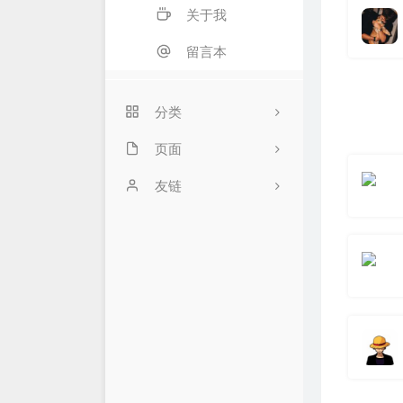
关于我
留言本
分类
页面
2
API中心
友链
4
闲言碎语
朱某的生活印记
31
留言小板
宁子博客
23
友情链接
10
关于博主
9