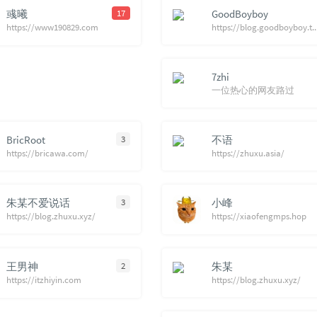
71
孤单
彧曦
17
GoodBoyboy
https://www190829.com
https://blog.goodboyb
72
猜不
73
我讨
74
雨爱
7zhi
一位热心的网友路过
75
唯一
76
我怀
77
SAD
BricRoot
3
不语
https://bricawa.com/
https://zhuxu.asia/
78
阳光
79
我想
朱某不爱说话
3
小峰
80
外面
https://blog.zhuxu.xyz/
https://xiaofengmps.hop
81
给我
82
稻香
王男神
2
朱某
83
一路
https://itzhiyin.com
https://blog.zhuxu.xyz/
84
蒲公
85
说了