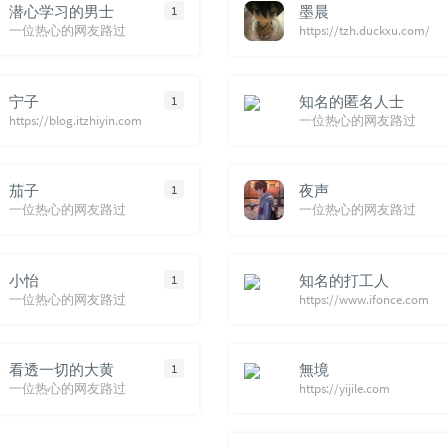
潜心学习的男士
1
墨晨
129
泡沫
一位热心的网友路过
https://tzh.duckxu.com/
130
冬
131
多
宁子
1
知名的匿名人士
132
坠
https://blog.itzhiyin.com
一位热心的网友路过
133
到
134
当
茄子
1
夜声
135
情
一位热心的网友路过
一位热心的网友路过
136
哪
137
嗜
小怡
1
知名的打工人
138
于
一位热心的网友路过
https://www.ifonce.com
139
如果
140
给你
看透一切的大黄
1
無境
141
是
一位热心的网友路过
https://yijile.com
你）
142
在
制造热搜 /
143
把