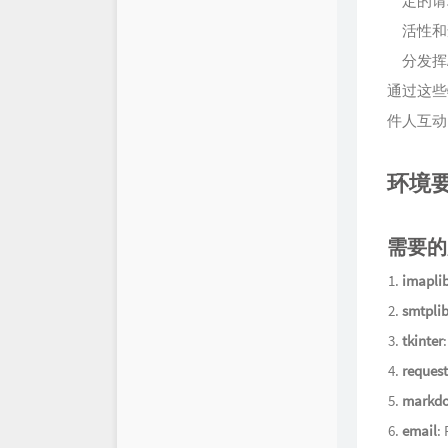
定的请
活性和
分发挥
通过这些
件人互动
环境
需要的
imapli
smtpli
tkinter
request
markd
email
: