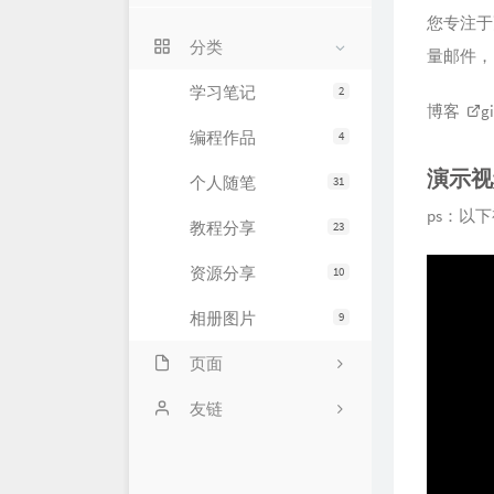
关于我
您专注于
分类
量邮件，
留言本
学习笔记
2
博客
g
编程作品
4
演示视
个人随笔
31
ps：以
教程分享
23
资源分享
10
相册图片
9
页面
API中心
友链
闲言碎语
朱某的生活印记