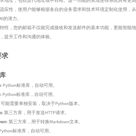
求地址，包括反代地址或中转站。这一功能的实现使得系统具有更
144
心
适应性，使用户能够根据各自的业务需求和技术环境定制化使用，
145
城
AI的潜力。
146
还
特性，您的邮箱不仅能完成接收和发送邮件的基本功能，更能智能
147
罗生
，提升工作和沟通的体验。
148
与我
149
与
要求
库
b
: Python标准库，自动可用。
b
: Python标准库，自动可用。
: 可能需要单独安装，取决于Python版本。
s
: 第三方库，用于发送HTTP请求。
own
: 第三方库，用于转换Markdown文本。
 Python标准库，自动可用。