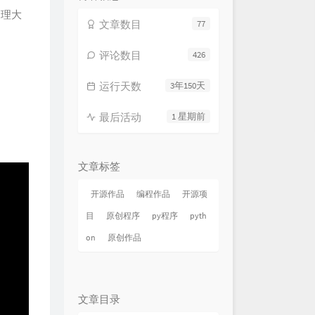
行侠+爱如潮水（remix）
管理大
文章数目
77
sea蕊 / 吴炳文
糊不清的孤独
h3R3 / 郑润泽
st
满舒克 / Jony J
评论数目
426
erience X Einaudi (Deep
运行天数
3年150天
mix)
Alexandre Pachabezian
开我的依赖
王艳薇
最后活动
1 星期前
实
薛之谦
来
刘若英
（good bye）
G.E.M.邓紫棋
文章标签
en to blue (Sped Up)
Aurenth
开源作品
编程作品
开源项
n a Stranger
Kan R. Gao
目
原创程序
py程序
pyth
hanged Mind
Valentin
on
原创作品
YOU
BIGBANG
聪明
陈绮贞
潮水 (Live)
GAI周延
文章目录
 (原来是不说)
周公