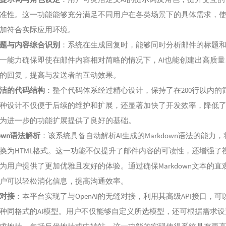
130
多
准性。这一功能能够充分满足不同用户在各类场景下的具体需求，使A
131
坠
加符合实际应用环境。
132
到
题与内容综合识别
：系统在生成回复时，能够同时分析邮件的标题
133
当
一能力确保即使在邮件内容相对简略的情况下，AI也能创建出高质量
134
情
的回复，提高与发送者的互动效果。
135
哪
洁的代码结构
：整个代码体系经过精心设计，保持了在200行以内的
136
嗜
种设计不仅便于后续的维护和扩展，还显著加快了开发效率，降低
137
于
为进一步的功能扩展提供了良好的基础。
138
如果
down语法解析
：该系统具备自动解析AI生成的Markdown语法的能力
139
给你
换为HTML格式。这一功能不仅提升了邮件内容的可读性，还增强了
140
是
为用户提供了更加优雅且友好的体验。通过确保Markdown文本的直
你）
户可以轻松消化信息，提高沟通效率。
141
在
制造热搜 /
AI对接
：本平台实现了与OpenAI的无缝对接，利用其高级API接口，可
142
把
Aioz
种同格式的AI模型。用户不仅能够自定义所选模型，还可根据需求设
143
我