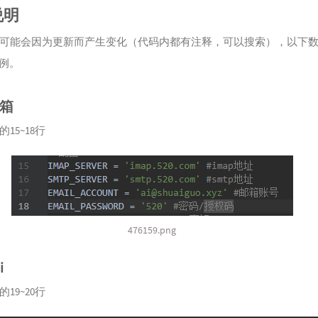
说明
可能会因为更新而产生变化（代码内都有注释，可以搜索），以下
为例。
箱
15~18行
476159.png
i
19~20行