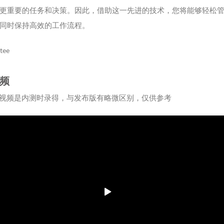
101
独
更重要的任务和决策。因此，借助这一先进的技术，您将能够轻松
102
模
同时保持高效的工作流程。
103
Lo
itee
104
Exp
House Re
105
离
频
106
其
下视频是内测时录得，与发布版有略微区别，仅供参考
107
后
108
再见
109
gre
110
Bor
111
Unc
112
IF 
113
太
114
爱如
115
不说