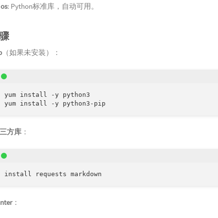
和
os
: Python标准库，自动可用。
骤
p
（如果未安装）：
 yum install -y python3

o yum install -y python3-pip
三方库
：
3 install requests markdown
nter
：