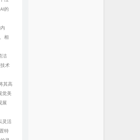
远都要在一起
G.E.M.邓紫棋
I的
落
蔡健雅
此为止
徐佳莹
和内
你
林俊杰
、相
书
克然Eli / Pary / 苏克
里都是你2.0
队长
简洁
好
颜人中
了技术
是
郑润泽
爱忘了 (live)
汪苏泷 / 单依纯
，将其高
呀（又名：for ya）
蒋小呢
视觉美
想你的声音啊（曾经的心掏空给
观展
你的身边
盛哲
 果妹 / 江偌绮（傲七爷） /
以灵活
回忆拼好给你
王贰浪
置特
只能离开
颜人中