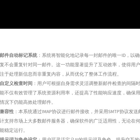
116
Sac
117
沉
118
Una
Remix)
119
Ma
120
Pho
邮件自动标记系统
：系统将智能化地记录每一封邮件的唯一ID，以确保
121
他
复不会重复针对同一邮件。这一功能显著提升了互动效率，使得用
122
忘
注于处理新信息而非重复内容，从而优化了整体工作流程。
123
越
自定义检查时间
：用户可根据自身需求灵活调整新邮件检查的间隔
124
再等
能不仅有效管理了系统资源利用率，还提高了性能响应速度，确保
125
零
情况下仍能高效处理邮件。
126
你
兼容性
：本系统通过IMAP协议进行邮件接收，并采用SMTP协议发送
127
先
计支持市场上大多数邮件服务器，确保软件的广泛适用性，无论在
128
泡沫
能稳定运行。
129
冬
提示词与角色设定
：用户可灵活定义AI的提示词及角色，提升交互的