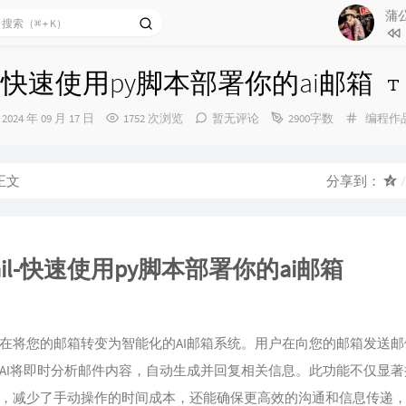
蒲
87
바람
88
Pref
ail-快速使用py脚本部署你的ai邮箱
89
海誓
90
Yemi
发
分
2024 年 09 月 17 日
1752 次浏览
暂无评论
2900字数
编程作
布
类：
91
指纹
时
间：
92
晚安
正文
分享到：
93
24/7
94
Deh
95
Duve
mail-快速使用py脚本部署你的ai邮箱
96
Shoo
97
一个
98
不说(
在将您的邮箱转变为智能化的AI邮箱系统。用户在向您的邮箱发送邮
99
Уле
AI将即时分析邮件内容，自动生成并回复相关信息。此功能不仅显著
N
100
泡
，减少了手动操作的时间成本，还能确保更高效的沟通和信息传递