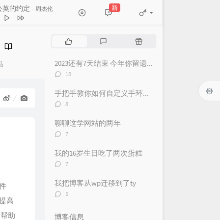
新
公英的约定
- 周杰伦
에 쓰는 편지
July
abricated love
时眠shimiana
热
最
随
山盟
王震 / Lost Team
门
新
机
nler Ediyorum
Rido / Faxo
文
评
文
2023还有7天结束 今年你留遗憾了吗？
品
章
论
章
评
18
杜宣达
论
数：
颜人中
手把手教你如何自定义手环（表）NFC卡（可做成游戏启动卡和电子名片）
评
8
SYNTH
论
数：
ors
JORDANN
聊聊这学网站的两年
评
7
t
Bôa
论
数：
tout (Sped Up)
我的16岁生日吃了两次蛋糕
评
7
Izzamuzzic / Julien Marchal
人想着一个人
曾沛慈
论
数：
demo)
SotoIsCool
我把博客从wp迁移到了ty
件
评
5
тали птицами гордыми
提高
论
数：
UANHAO / MINGYANG / Killer
沫
Swang多雷
，帮助
博客信息