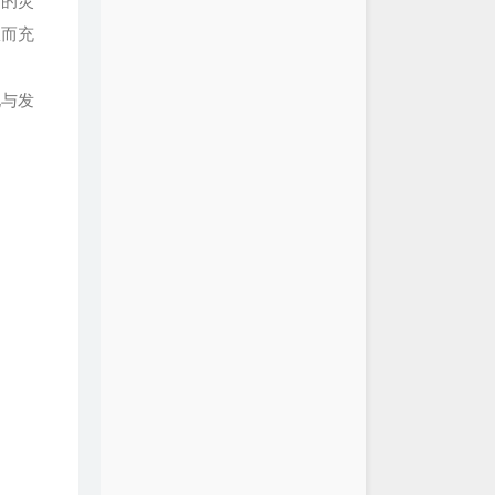
高的灵
似烟火
陈壹千
从而充
南花已开
三亩地
是会想你
林达浪 / h3R3
地与发
门（Follow）
梨冻紧 / Wiz_H张子豪
无关 (伴奏)
阿冗
我无关
阿冗