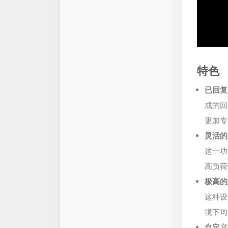
留言小板
宁子博客
友情链接
关于博主
特色
已回复
成的回
更加专
灵活的
这一功
高负荷
极高的
这种设
境下均
自定义