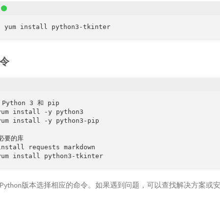
o yum install python3-tkinter
令
Python 3 和 pip

yum install -y python3

yum install -y python3-pip

必要的库

install requests markdown

yum install python3-tkinter
Python版本选择相应的命令。如果遇到问题，可以查找解决方案或