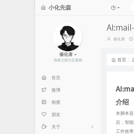
小化先森
AI:m
博
催化者
主：
催化者
首页
强者之路注定孤独
首页
AI:
微博
介绍
相册
本脚本旨
朋友
后，智能
关于
工作效率