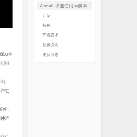
AI:mail-快速使用py脚本部署你的ai邮箱
red Play Secret Place
介绍
Matryoshka
溺 (你让我的心不再结冰）
特色
邹沛沛 / Pank
 Mattina (Deep House
环境要求
Alexandre Pachabezian
ybe
mixed matches / Lukrative
配置说明
ne Kisses
suhmeduh
AI生
更新日志
只是经过
h3R3 / 高旭
户能够
不掉的你
h3R3
来越不懂
蔡健雅
时间。
冬天(Memories)
h3R3
用户在
距离的思念
TINY7
郑润泽
邮件。
说谎的人
h3R3 / 张鑫
何种环
 (G.E.M.重生版)
G.E.M.邓紫棋
眠
阿YueYue / 刘兆宇
个性