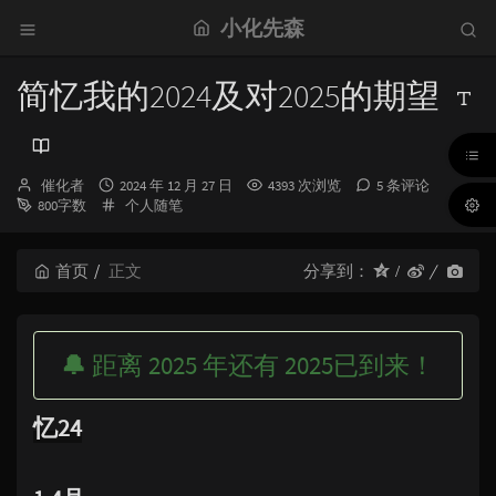
小化先森
简忆我的2024及对2025的期望
博
发
催化者
2024 年 12 月 27 日
4393 次浏览
5 条评论
主：
布
分
800字数
个人随笔
时
类：
间：
首页
正文
分享到：
🔔
距离 2025 年还有
2025已到来！
忆24