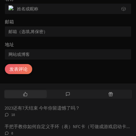
🎲
邮箱
地址
发表评论
热
最
随
门
新
机
文
评
文
2023还有7天结束 今年你留遗憾了吗？
章
论
章
评
18
论
数：
手把手教你如何自定义手环（表）NFC卡（可做成游戏启动卡和电子名片）
评
8