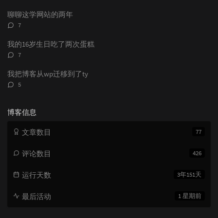
论
数：
聊聊这学网站的两年
评
7
论
数：
我的16岁生日吃了两次蛋糕
评
7
论
数：
我把博客从wp迁移到了ty
评
5
论
数：
博客信息
文章数目
77
评论数目
426
运行天数
3年151天
最后活动
1 星期前