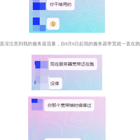
25
红色
26
予你
27
我们
28
Doll
29
静悄
直没注意到我的服务器流量，自8月6日起我的服务器带宽就一直在跑
30
不能
31
晴天
32
手写
33
坏女
34
无赖
35
寂寞
36
小胡
37
默
38
美梦
39
步步