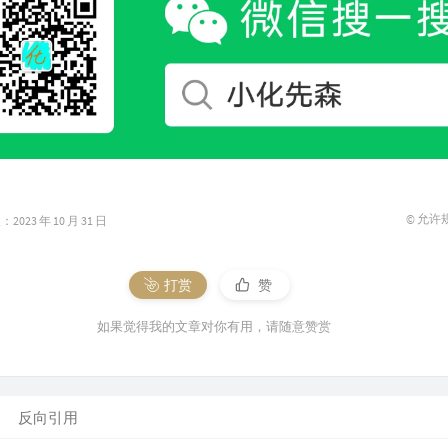
112
Un
113
IF 
114
太
115
爱如
116
不说
117
Sac
118
沉
© 允许
023 年 10 月 31 日
119
Una
Remix)
120
Ma
打赏
赞
121
Pho
122
他
如果觉得我的文章对你有用，请随意赞赏
123
忘
124
再等
125
零
反向引用
126
你