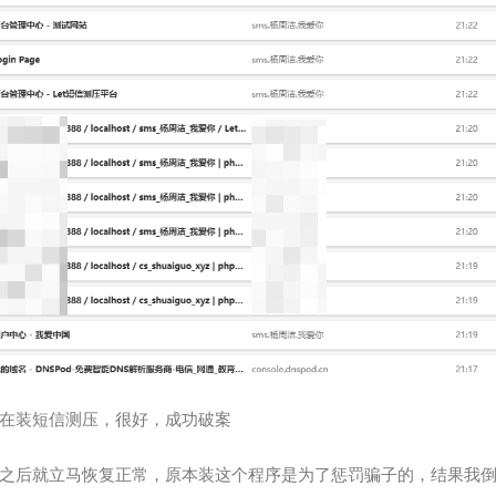
83
一路
84
蒲公
85
说了
86
退后 (
87
龙卷
88
바람
89
Pref
90
海誓
91
Yemi
92
指纹
93
晚安
94
24/7
在装短信测压，很好，成功破案
95
Deh
96
Duve
之后就立马恢复正常，原本装这个程序是为了惩罚骗子的，结果我
97
Shoo