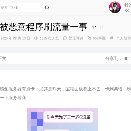
11
迷途
我
12
我的
13
飞鸟
被恶意程序刷流量一事
14
Trav
发
分
2023 年 08 月 13 日
1515 次浏览
暂无评论
568字数
个人随
15
后来
布
类：
时
16
水手
间：
正文
分享到：
17
暗恋
18
Bab
19
告白
20
去年
感觉服务器有点卡，尤其是昨天，宝塔面板都上不去，卡到离谱，
21
生活
一下服务器商
22
想你
23
追光
24
一点