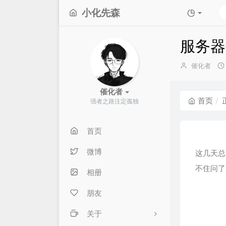
小化先森
服务器
博
催化者
主：
催化者
首页
强者之路注定孤独
首页
微博
这几天总
不住问了
相册
朋友
关于