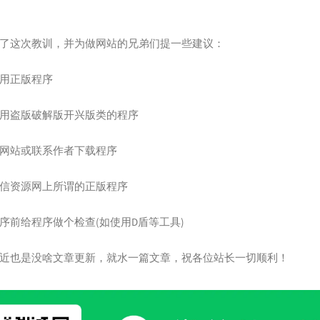
98
一个
99
不说(
了这次教训，并为做网站的兄弟们提一些建议：
100
Ул
用正版程序
N
101
泡
102
独
用盗版破解版开兴版类的程序
103
模
网站或联系作者下载程序
104
Lo
105
Exp
信资源网上所谓的正版程序
House Re
106
离
107
其
序前给程序做个检查(如使用D盾等工具)
108
后
近也是没啥文章更新，就水一篇文章，祝各位站长一切顺利！
109
再见
110
gre
111
Bor