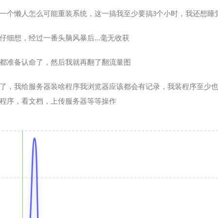
54
我爱
一个懒人怎么可能重装系统，这一搞我至少要搞3个小时，我还想睡
ET
55
花海
56
命运
仔细想，经过一番头脑风暴后...毫无收获
57
寂寞
都准备认命了，然后我就再翻了翻流量图
58
匿名
59
退后
了，我给服务器装啥程序我浏览器应该都会有记录，我装程序至少
60
龙卷
程序，看文档，上传服务器等等操作
61
You 
62
One 
Performed
63
如果
Version)
64
最后
65
疑心
66
浆果
67
我的
68
开往