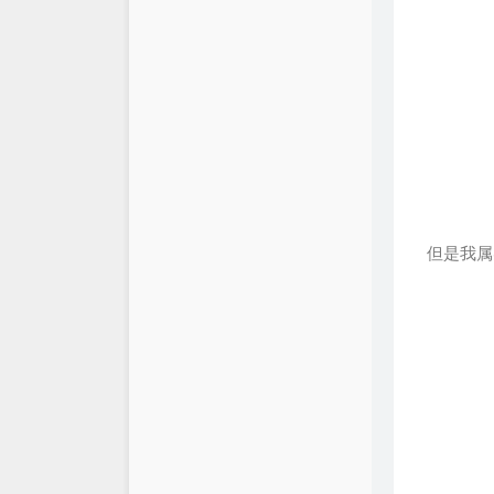
留言小板
宁子博客
友情链接
关于博主
但是我属