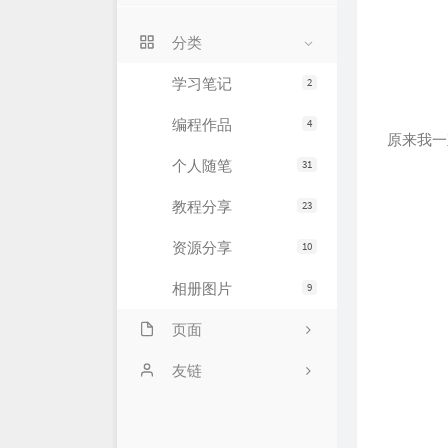
关于我
分类
留言本
学习笔记
2
编程作品
4
原来我一
个人随笔
31
教程分享
23
资源分享
10
相册图片
9
页面
API中心
友链
闲言碎语
朱某的生活印记