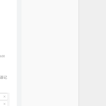
天
南拳妈妈
患者
陈奕迅
心事
蓝又时
透
丁当
厌坏天气（不喜欢下雨天）
贺子玲 / 曲啸Shawn
杨丞琳
G.E.M.邓紫棋
念的
孙燕姿
姜云升
下的星星
金海心
览器记
念
汪苏泷
的世界
莫文蔚
一首歌的时间
周杰伦
周杰伦