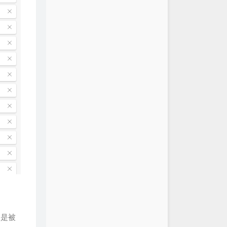
向北
周杰伦
英的约定
周杰伦
再见
周杰伦
Inst.)
周杰伦
风
G.E.M.邓紫棋
에 쓰는 편지
July
abricated love
时眠shimiana
山盟
王震 / Lost Team
nler Ediyorum
Rido / Faxo
杜宣达
颜人中
SYNTH
ors
JORDANN
t
Bôa
倒是被
tout (Sped Up)