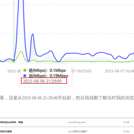
69
下雨
70
孤独
71
孤单
72
猜不
73
我讨
74
雨爱
75
唯一
76
我怀
77
SAD
78
阳光
，流量从2023-08-06 21:29:00开始刷，然后我就翻了翻当时我的浏
79
我想
80
外面
81
给我
82
稻香