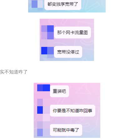
40
如果
41
恶作
42
我从
43
瞬
44
藏不
45
失眠
46
倒数
实不知道咋了
47
你想
48
夏夜
49
来不
50
无人
51
不值
52
可我
53
有些