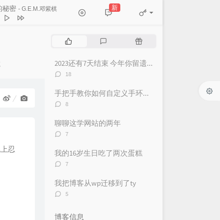
羔羊
张震岳
新
的秘密
- G.E.M.邓紫棋
秘密
G.E.M.邓紫棋
和蝉 任然
MIYA米娅
热
最
随
门
新
机
elers' encore
Andrew Prahlow
文
评
文
2023还有7天结束 今年你留遗憾了吗？
笔
的我们
五月天
章
论
章
评
18
论
郑智化
数：
手把手教你如何自定义手环（表）NFC卡（可做成游戏启动卡和电子名片）
过 结局呢
评
8
论
新街口组合 / Mona Lavi
y, Don't Cry (人鱼的眼泪)
EXO
数：
聊聊这学网站的两年
气球
周杰伦
评
7
论
夏天
王大毛
晚上忍
数：
我的16岁生日吃了两次蛋糕
倒影
苏运莹
评
7
论
和我们的以后
苏运莹
数：
我把博客从wp迁移到了ty
者
岑宁儿
评
5
论
Muyoi / Pezzi
数：
博客信息