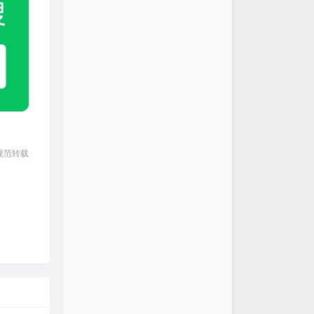
changed Mind
Valentin
YOU
BIGBANG
聪明
陈绮贞
潮水 (Live)
GAI周延
 (原来是不说)
周公
red Play Secret Place
Matryoshka
溺 (你让我的心不再结冰）
规范转载
邹沛沛 / Pank
 Mattina (Deep House
Alexandre Pachabezian
ybe
mixed matches / Lukrative
ne Kisses
suhmeduh
只是经过
h3R3 / 高旭
不掉的你
h3R3
冬天(Memories)
h3R3
距离的思念
TINY7
郑润泽