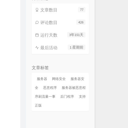
高跟鞋
蔡健雅
队长
文章数目
77
 (原唱版)
乐柠组合
评论数目
426
菲菲公主（陆绮菲）
运行天数
3年151天
悄
陈泫孝
说的秘密
周杰伦
最后活动
1 星期前
周杰伦
的从前
周杰伦
文章标签
孩
徐良 / 小凌
服务器
网络安全
服务器安
h3R3
全
恶意程序
服务器被恶意程
寂寞不好
曹格
序刷流量一事
后门程序
支持
同
郑润泽
正版
那英
周公
五月天