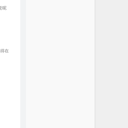
你但是我要回家
觉呢
 / Happer / 无面小生 / 口古口古
周杰伦
家家
烟火
朱婧汐Akini Jing
的好友
杨丞琳
周杰伦
也得在
风
周杰伦
Are Beautiful
刘沁
More Light (Originally
 by Linkin Park) (Instrumental
可以
韦礼安
Hit The Button Karaoke
一页
江语晨
病
任然
TINY7
歌声里
曲婉婷
春天的地铁
沈奕秋