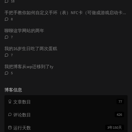
18
论
数：
手把手教你如何自定义手环（表）NFC卡（可做成游戏启动卡和电子名片）
评
8
论
数：
聊聊这学网站的两年
评
7
论
数：
我的16岁生日吃了两次蛋糕
评
7
论
数：
我把博客从wp迁移到了ty
评
5
论
数：
博客信息
文章数目
77
评论数目
426
运行天数
3年150天