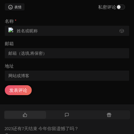
私密评论
表情
名称
*
🎲
邮箱
地址
发表评论
热
最
随
门
新
机
文
评
文
2023还有7天结束 今年你留遗憾了吗？
章
论
章
评