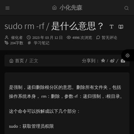
小化先森
sudo rm -rf / 是什么意思？
博
发
催化者
2023 年 03 月 12 日
4996 次浏览
暂无评论
主：
布
分
204字数
学习笔记
时
类：
间：
首页
正文
分享到：
是强制，递归删除根分区的意思。删除所有文件夹，包括
操作系统本身， rm：删除，参数-rf ：递归强制，:根目录。
这个命令可以拆解成以下几个部分：
sudo：获取管理员权限