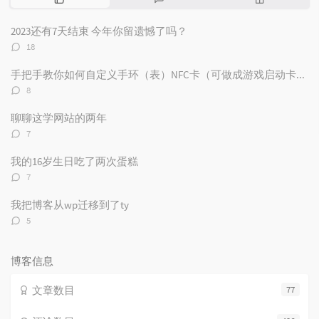
门
新
机
文
评
文
2023还有7天结束 今年你留遗憾了吗？
章
论
章
评
18
论
数：
手把手教你如何自定义手环（表）NFC卡（可做成游戏启动卡和电子名片）
评
8
论
数：
聊聊这学网站的两年
评
7
论
数：
我的16岁生日吃了两次蛋糕
评
7
论
数：
我把博客从wp迁移到了ty
评
5
论
数：
博客信息
文章数目
77