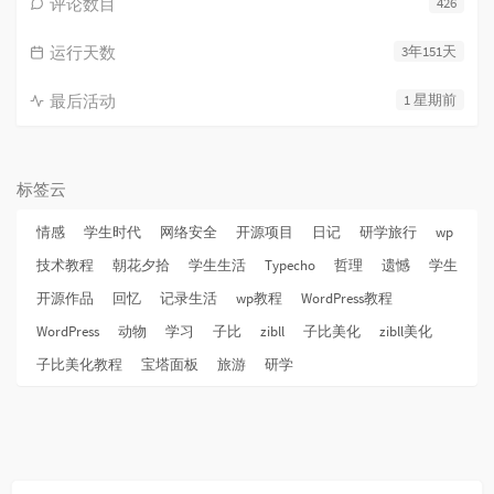
评论数目
426
运行天数
3年151天
最后活动
1 星期前
标签云
情感
学生时代
网络安全
开源项目
日记
研学旅行
wp
技术教程
朝花夕拾
学生生活
Typecho
哲理
遗憾
学生
开源作品
回忆
记录生活
wp教程
WordPress教程
WordPress
动物
学习
子比
zibll
子比美化
zibll美化
子比美化教程
宝塔面板
旅游
研学