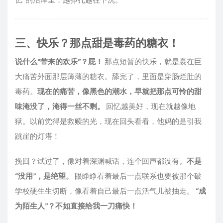
三、快乐？那点甜是毒药的糖衣！
说什么“带来的欢乐”？屁！
那点短暂的快乐，就是裹在巨
大痛苦外面那层薄薄的糖衣。舔完了，里面是穿肠烂肚的
毒药。
现在的痛苦，像黑色的潮水，早就把那点可怜的甜
味淹没了，淹得一丝不剩。
回忆越美好，现在就越像地
狱。以前觉得是救赎的光，现在回头看看，他妈的是引我
跳崖的灯塔！
挽回？试过了，像对着深渊喊话，连个回声都没有。
不是
“没用”，是绝望。
眼睁睁看着最后一点联系也要被那个破
学校硬生生切断，像看着自己最后一点活气儿被抽走。
“成
为陌生人”？不如直接给我一刀痛快！