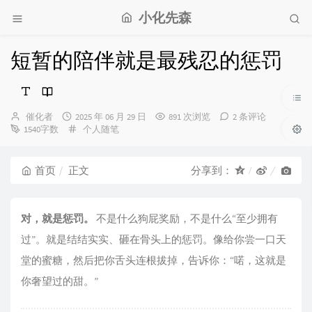
小化先森
短暂的陪伴就是最残忍的惩罚
博
发
催化者
2025 年 06 月 29 日
891 次浏览
2 条评论
主：
布
分
1540字数
个人随笔
时
类：
间：
首页
正文
分享到：
对，就是惩罚。
不是什么狗屁奖励，不是什么“至少拥有
过”。就是结结实实、砸在骨头上的惩罚。像给你尝一口天
堂的蜜糖，然后把你舌头连根拔掉，告诉你：“喏，这就是
你奢望过的甜。”