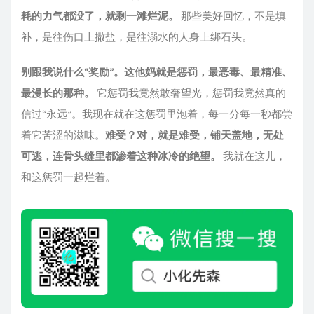
耗的力气都没了，就剩一滩烂泥。
那些美好回忆，不是填
补，是往伤口上撒盐，是往溺水的人身上绑石头。
别跟我说什么“奖励”。这他妈就是惩罚，最恶毒、最精准、
最漫长的那种。
它惩罚我竟然敢奢望光，惩罚我竟然真的
信过“永远”。我现在就在这惩罚里泡着，每一分每一秒都尝
着它苦涩的滋味。
难受？对，就是难受，铺天盖地，无处
可逃，连骨头缝里都渗着这种冰冷的绝望。
我就在这儿，
和这惩罚一起烂着。