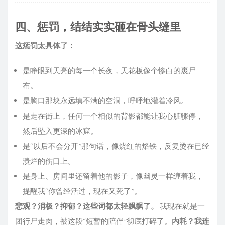
四、惩罚，结结实实砸在骨头缝里
这惩罚太具体了：
是睁眼到天亮的每一个长夜，天花板像个惨白的裹尸
布。
是胸口那块永远填不满的空洞，呼呼地灌着冷风。
是走在街上，任何一个相似的背影都能让我心脏骤停，
然后坠入更深的冰窟。
是“以后不会分开”那句话，像烧红的烙铁，反复烫在已经
溃烂的伤口上。
是身上、房间里还留着他的影子，像幽灵一样缠着我，
提醒我“你曾经活过，现在又死了”。
悲观？消极？抑郁？这些词都太轻飘飘了。
我现在就是一
团行尸走肉，被这段“短暂的陪伴”彻底打碎了。
内耗？我连