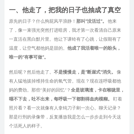
一、他走了，把我的日子也抽成了真空
原先的日子？什么狗屁风平浪静！
那叫“没活过”。
他来
了，像一束强光突然打进暗房，我才第一次看清自己原来
一直活在黑白默片里。他让下课铃有了心跳，让假期有了
温度，让空气都他妈是甜的。
他成了我活着唯一的盼头，
唯一的“有事可做”。
然后呢？然后他走了。
不是慢慢走，是“断崖式”消失。
像
有人猛地拔掉维持生命的氧气管。现在？现在连呼吸都他
妈的费劲。那些“美好的回忆”？
全是玻璃渣，卡在喉咙里，
咽不下去，吐不出来，每呼吸一下都割得血肉模糊。
盯着
照片看？看一次就像有人拿钝刀子剜一次心。聊天记录？
那是行刑的录像带，反复播放我是怎么一步步走到今天这
个活死人的样子。