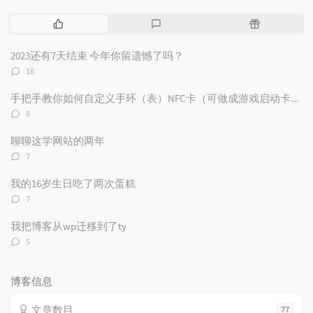
热
最
随
门
新
机
文
评
文
2023还有7天结束 今年你留遗憾了吗？
章
论
章
评
18
论
数：
手把手教你如何自定义手环（表）NFC卡（可做成游戏启动卡和电子名片）
评
8
论
数：
聊聊这学网站的两年
评
7
论
数：
我的16岁生日吃了两次蛋糕
评
7
论
数：
我把博客从wp迁移到了ty
评
5
论
数：
博客信息
文章数目
77