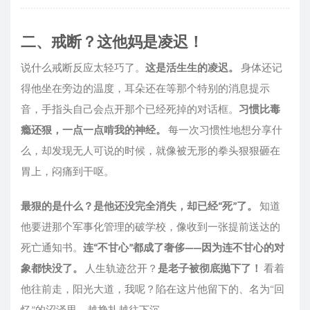
二、戒断？这他妈是凌迟！
说什么戒断反应太轻巧了。
这是活生生的凌迟。
身体还记
得他坐在旁边的温度，耳朵还在等那个特别的消息提示
音，手指头自己会点开那个已经死掉的对话框。
习惯比毒
瘾还狠，一点一点啃我的神经。
每一次习惯性地想分享什
么，却发现无人可说的时候，就像被无形的拳头狠狠砸在
胃上，闷痛到干呕。
最狠的是什么？是他还没完全消失，却已经“死”了。
知道
他要进那个军事化管理的破学校，像收到一张提前送达的
死亡通知书。
连“不甘心”都成了奢侈——因为连不甘心的对
象都快没了。
人生轨迹岔开？
是老子被彻底抛下了！
看着
他往前走，阳光大道，我呢？陷在这片他留下的、名为“回
忆”的沼泽里，越挣扎越往下沉。