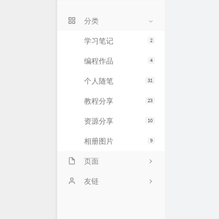
关于我
分类
留言本
学习笔记
2
编程作品
4
个人随笔
31
教程分享
23
资源分享
10
相册图片
9
页面
API中心
友链
闲言碎语
朱某的生活印记