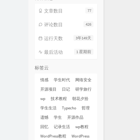
文章数目
77
评论数目
426
运行天数
3年149天
最后活动
1 星期前
标签云
情感
学生时代
网络安全
开源项目
日记
研学旅行
wp
技术教程
朝花夕拾
学生生活
Typecho
哲理
遗憾
学生
开源作品
回忆
记录生活
wp教程
WordPress教程
WordPress