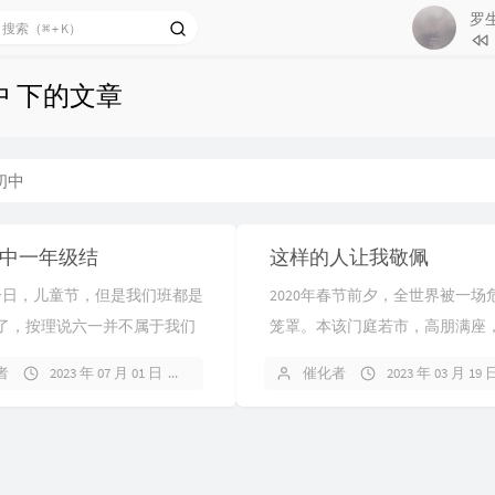
制造热搜 /
罗生
143
把
Aioz
144
我
中 下的文章
145
心
146
城
147
还
初中
148
罗生
149
与我
初中一年级结
这样的人让我敬佩
150
与
一日，儿童节，但是我们班都是
2020年春节前夕，全世界被一场
了，按理说六一并不属于我们
笼罩。本该门庭若市，高朋满座
们还是参加了六一表演。虽然
张灯结彩的日子，却因为全国爆
者
2023 年 07 月 01 日
暂无评论
催化者
2023 年 03 月 19 
但不是参赛，也就是说只表
场新型冠状病毒的疫情，导致街
坏都无排...
一人，唯独只剩...