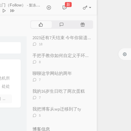
 果妹 / 江偌绮（傲七爷） /
新
门（Follow）
- 梨冻紧 / Wiz_H张子豪
回忆拼好给你
王贰浪
只能离开
颜人中
热
最
随
似烟火
陈壹千
门
新
机
南花已开
三亩地
文
评
文
2023还有7天结束 今年你留遗憾了吗？
章
论
章
是会想你
林达浪 / h3R3
评
18
论
门（Follow）
数：
手把手教你如何自定义手环（表）NFC卡（可做成游戏启动卡和电子名片）
梨冻紧 / Wiz_H张子豪
无关 (伴奏)
阿冗
评
8
论
我无关
阿冗
数：
聊聊这学网站的两年
危机所
评
7
论
，处处
数：
我的16岁生日吃了两次蛋糕
发了一
评
7
日
暂无评论
论
头空无
数：
我把博客从wp迁移到了ty
评
5
论
数：
博客信息