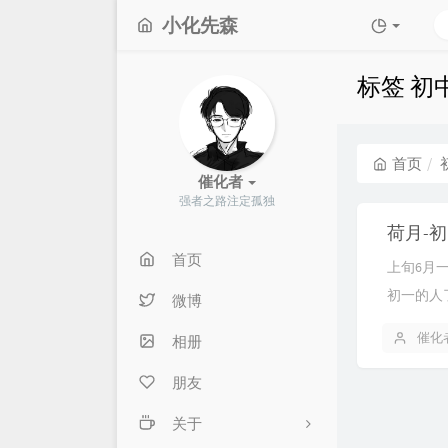
小化先森
标签 初
首页
催化者
强者之路注定孤独
荷月-
首页
上旬6月
初一的人
微博
了，但我
催化
相册
参加了，
演，无论好
朋友
关于