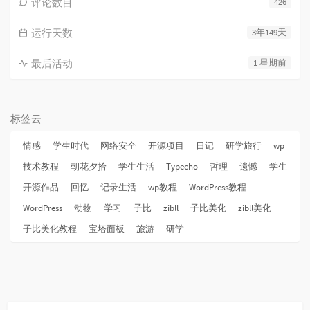
评论数目
426
运行天数
3年149天
最后活动
1 星期前
标签云
情感
学生时代
网络安全
开源项目
日记
研学旅行
wp
技术教程
朝花夕拾
学生生活
Typecho
哲理
遗憾
学生
开源作品
回忆
记录生活
wp教程
WordPress教程
WordPress
动物
学习
子比
zibll
子比美化
zibll美化
子比美化教程
宝塔面板
旅游
研学