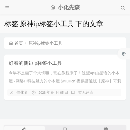
小化先森
标签 原神ip标签小工具 下的文章
首页
原神ip标签小工具
好看的侧边ip标签小工具
今早不是画了个大饼嘛，现在教程来了！这些api由星语的小木
屋 - 网络IT科技魅力的小木屋 (wiiuii.cn)提供普通版【原神】可莉
版图片api：ht...
催化者
2023 年 04 月 05 日
暂无评论
热
最
随