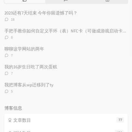
门
新
机
文
评
文
2023还有7天结束 今年你留遗憾了吗？
章
论
章
评
18
论
数：
手把手教你如何自定义手环（表）NFC卡（可做成游戏启动卡和电子名片）
评
8
论
数：
聊聊这学网站的两年
评
7
论
数：
我的16岁生日吃了两次蛋糕
评
7
论
数：
我把博客从wp迁移到了ty
评
5
论
数：
博客信息
文章数目
77