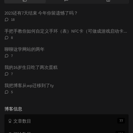
门
新
机
文
评
文
2023还有7天结束 今年你留遗憾了吗？
章
论
章
评
18
论
数：
手把手教你如何自定义手环（表）NFC卡（可做成游戏启动卡和电子名片）
评
8
论
数：
聊聊这学网站的两年
评
7
论
数：
我的16岁生日吃了两次蛋糕
评
7
论
数：
我把博客从wp迁移到了ty
评
5
论
数：
博客信息
文章数目
77