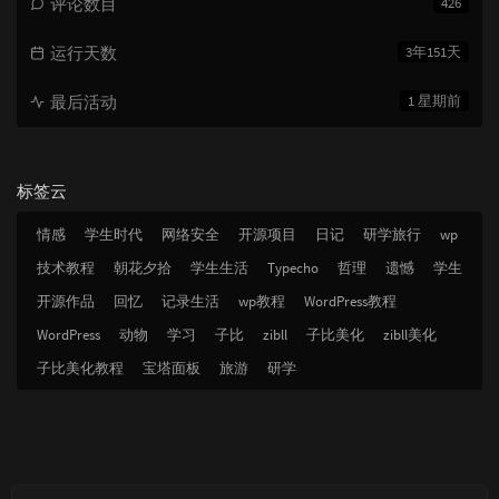
评论数目
426
运行天数
3年151天
最后活动
1 星期前
标签云
情感
学生时代
网络安全
开源项目
日记
研学旅行
wp
技术教程
朝花夕拾
学生生活
Typecho
哲理
遗憾
学生
开源作品
回忆
记录生活
wp教程
WordPress教程
WordPress
动物
学习
子比
zibll
子比美化
zibll美化
子比美化教程
宝塔面板
旅游
研学