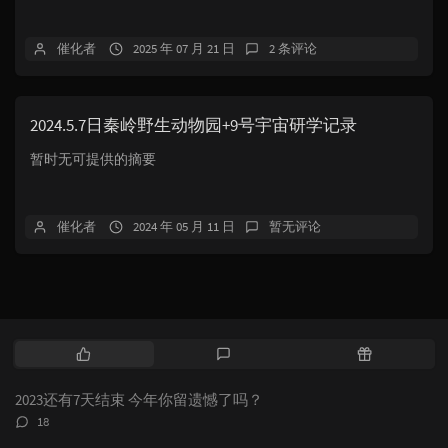
催化者
2025 年 07 月 21 日
2 条评论
2024.5.7日秦岭野生动物园+9号宇宙研学记录
暂时无可提供的摘要
催化者
2024 年 05 月 11 日
暂无评论
热
最
随
门
新
机
文
评
文
2023还有7天结束 今年你留遗憾了吗？
章
论
章
评
18
论