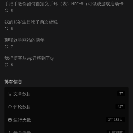
数：
手把手教你如何自定义手环（表）NFC卡（可做成游戏启动卡和电子名片）
评
8
论
数：
我的16岁生日吃了两次蛋糕
评
8
论
数：
聊聊这学网站的两年
评
7
论
数：
我把博客从wp迁移到了ty
评
5
论
数：
博客信息
文章数目
77
评论数目
427
运行天数
3年153天
最后活动
1 星期前