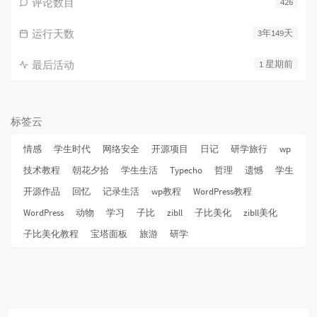
评论数目
426
运行天数
3年149天
最后活动
1 星期前
标签云
情感
学生时代
网络安全
开源项目
日记
研学旅行
wp
技术教程
朝花夕拾
学生生活
Typecho
哲理
遗憾
学生
开源作品
回忆
记录生活
wp教程
WordPress教程
WordPress
动物
学习
子比
zibll
子比美化
zibll美化
子比美化教程
宝塔面板
旅游
研学