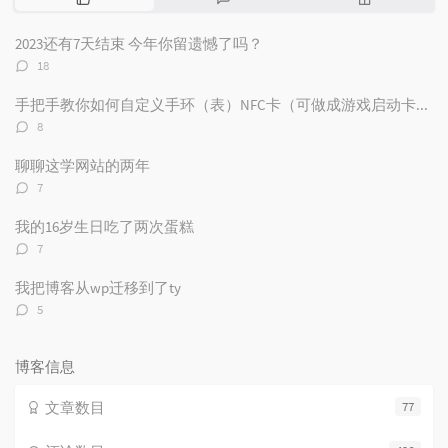
门
新
机
文
评
文
2023还有7天结束 今年你留遗憾了吗？
章
论
章
评
18
论
数：
手把手教你如何自定义手环（表）NFC卡（可做成游戏启动卡和电子名片）
评
8
论
数：
聊聊这学网站的两年
评
7
论
数：
我的16岁生日吃了两次蛋糕
评
7
论
数：
我把博客从wp迁移到了ty
评
5
论
数：
博客信息
文章数目
77