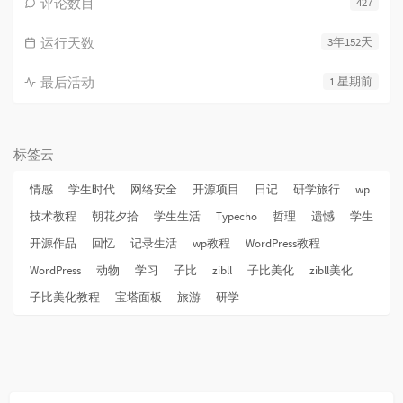
评论数目
427
运行天数
3年152天
最后活动
1 星期前
标签云
情感
学生时代
网络安全
开源项目
日记
研学旅行
wp
技术教程
朝花夕拾
学生生活
Typecho
哲理
遗憾
学生
开源作品
回忆
记录生活
wp教程
WordPress教程
WordPress
动物
学习
子比
zibll
子比美化
zibll美化
子比美化教程
宝塔面板
旅游
研学