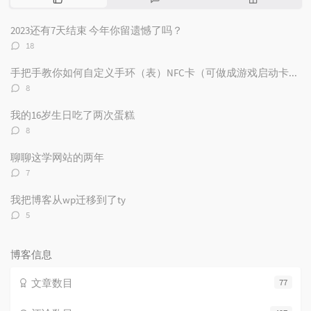
门
新
机
文
评
文
2023还有7天结束 今年你留遗憾了吗？
章
论
章
评
18
论
数：
手把手教你如何自定义手环（表）NFC卡（可做成游戏启动卡和电子名片）
评
8
论
数：
我的16岁生日吃了两次蛋糕
评
8
论
数：
聊聊这学网站的两年
评
7
论
数：
我把博客从wp迁移到了ty
评
5
论
数：
博客信息
文章数目
77