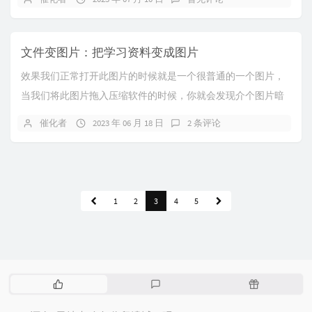
文件变图片：把学习资料变成图片
效果我们正常打开此图片的时候就是一个很普通的一个图片，
当我们将此图片拖入压缩软件的时候，你就会发现介个图片暗
藏玄机利用这个方法我们可以将一些私密文件伪装成...
催化者
2023 年 06 月 18 日
2 条评论
1
2
3
4
5
热
最
随
门
新
机
文
评
文