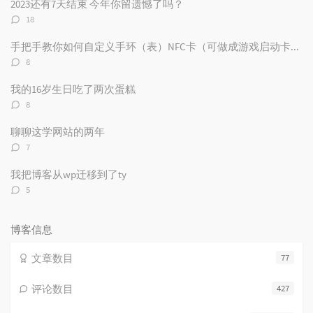
2023还有7天结束 今年你留遗憾了吗？
章
论
章
评
18
论
数：
手把手教你如何自定义手环（表）NFC卡（可做成游戏启动卡和电子名片）
评
8
论
数：
我的16岁生日吃了两次蛋糕
评
8
论
数：
聊聊这学网站的两年
评
7
论
数：
我把博客从wp迁移到了ty
评
5
论
数：
博客信息
文章数目
77
评论数目
427