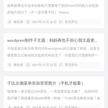
效果效果也可见本站教程只需要将下面的html代码加入你想加
的地方就行了（不一定非要子比）<iframe
src="https://api.xhuax...
催化者
2023 年 07 月 26 日
暂无评论
wordpress制作子主题：妈妈再也不担心我主题更新代码没啦
不知道各位有没有遇到过给wordpress的主题做了更改，但是主
题更新忘记备份然后改的代码全没了，但是我们只需要制作一
个子主题就可以了，每次主题更新你更改...
催化者
2023 年 07 月 12 日
暂无评论
子比左侧菜单添加背景图片（手机才能看）
我博客一直没更过zibll美化，一直想更但是太懒了，过段时间
我不懒了我就像其他zibll博客一样搞一个zibll美化教程合集！效
果图先上效果图注意哈，这玩...
催化者
2023 年 07 月 10 日
暂无评论